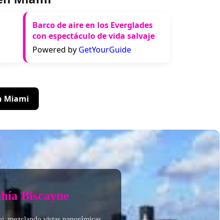
Barco de aire en los Everglades
con espectáculo de vida salvaje
Powered by
GetYourGuide
en Miami
ahía Biscayne
mi, mezclando vistas panorámicas