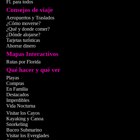
Fl. para todos
Consejos de viaje
🛂 Visado
Aeropuertos y Traslados
¿Cómo moverse?
¿Qué y donde comer?
🛂 Visado y do
¿Dónde alojarse?
Tarjetas turísticas
Pasaporte válido, vis
Ahorrar dinero
Mapas Interactivos
Rutas por Florida
Qué hacer y qué ver
Playas
Compras
En Familia
Destacados
Imperdibles
Vida Nocturna
Visitar los Cayos
Kayaking y Canoa
Snorkeling
Buceo Submarino
Visitar los Everglades