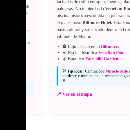
fachadas de estilo europeo, fuentes, plaz
dables, esperá al
palmeras. No te pierdas la
Venetian Poo
Miami se ilumina
piscina histórica esculpida en piedra cor
el majestuoso
Biltmore Hotel.
Esta zona
ifes cercanos,
oasis cultural y sofisticado dentro del ri
oards, o sumarse a
vibrante de Miami.
ver delfines,
local. Ideal para
🏨 Lujo clásico en el
Biltmore
.
pero llena de
🏊 Piscina histórica
Venetian Pool
.
r nocturno
🌿 Botanico
Fairchild Garden
.
ado con LED y
💡
Tip local:
Camina por
Miracle Mile
a
e famosos.
atardecer y termina en un restaurante go
🍷
 paddleboard te
 manatíes 🐬
📍 Ver en el mapa