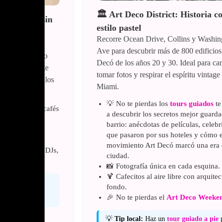
🏛️ Art Deco District: Historia c
tilo y vida sin
estilo pastel
Recorre Ocean Drive, Collins y Washin
 Miami
: arena
Ave para descubrir más de 800 edificios
 latino y estilo
Decó de los años 20 y 30. Ideal para ca
l para relajarte
tomar fotos y respirar el espíritu vintage
o caminar entre los
Miami.
n Drive
.
💡 No te pierdas los
tours guiados
te
ompras, arte y cafés
a descubrir los secretos mejor guarda
barrio: anécdotas de películas, celeb
y
y
Colony
que pasaron por sus hoteles y cómo e
 las estrellas.
movimiento Art Decó marcó una era 
aria
: cócteles, DJs,
ciudad.
📸 Fotografía única en cada esquina.
🍹 Cafecitos al aire libre con arquitec
rdeceres se ven
fondo.
Llévate una
🎉 No te pierdas el
Art Deco Weeke
 🍾😉
💡
Tip local:
Haz un
tour guiado a pie
p