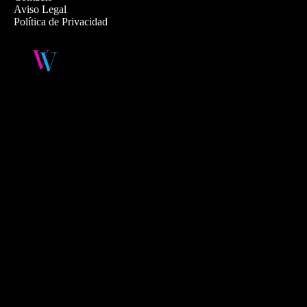
Aviso Legal
Política de Privacidad
🚤 Bahía Biscayne: Natu
aventura marina
Desde la Bahía Biscayne podé
ver delfines, hacer snorkel o
paseos en barco o tours a
St
🏝️ Explora el
Parque Nac
🎨 Visita
Vizcaya Muse