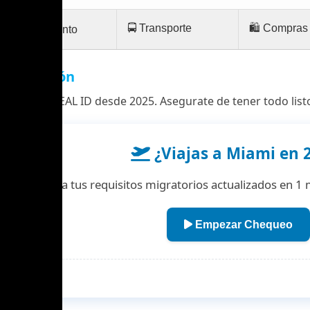
🚍 Transporte
🛍️ Compras
🏨 Alojamiento
cumentación
a o ESTA y REAL ID desde 2025. Asegurate de tener todo listo
¿Viajas a Miami en 
Chequea tus requisitos migratorios actualizados en 1 m
Empezar Chequeo