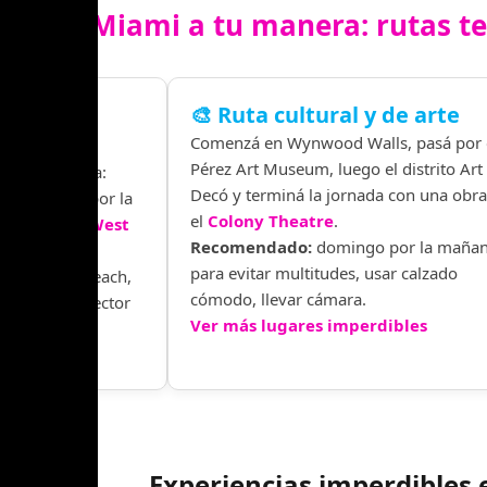
xplora Miami a tu manera: rutas t
ami (modo
🎨 Ruta cultural y de arte
Comenzá en Wynwood Walls, pasá por 
Pérez Art Museum, luego el distrito Art
sol y la arena:
Decó y terminá la jornada con una obra
d, Brickell por la
el
Colony Theatre
.
al
Cayo Key West
Recomendado:
domingo por la maña
para evitar multitudes, usar calzado
e en South Beach,
cómodo, llevar cámara.
y llevar protector
Ver más lugares imperdibles
Experiencias imperdibles