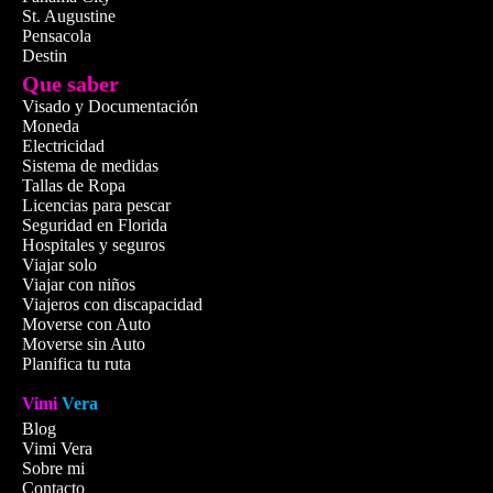
St. Augustine
Pensacola
🏖️ South Beach: Sol, es
Destin
pausas
Que saber
South Beach es
el ícono de
Visado y Documentación
blanca, aguas turquesas, ritmo
Moneda
Electricidad
Art Decó en cada rincón. Idea
Sistema de medidas
bajo el sol, practicar jet ski 
Tallas de Ropa
históricos
edificios de Ocea
Licencias para pescar
Seguridad en Florida
🛍️
Lincoln Road Mall
: c
Hospitales y seguros
al aire libre.
Viajar solo
Viajar con niños
🎭
New World Symphon
Viajeros con discapacidad
Theatre
: cultura viva bajo
Moverse con Auto
🎧
Vida nocturna legend
Moverse sin Auto
salsa y diversión sin fin.
Planifica tu ruta
Vimi
Vera
💡
Tip local:
los mejores ata
desde
South Pointe Park
. 
Blog
cámara… y algo para brindar
Vimi Vera
Sobre mi
Contacto
📍 Ver en el mapa