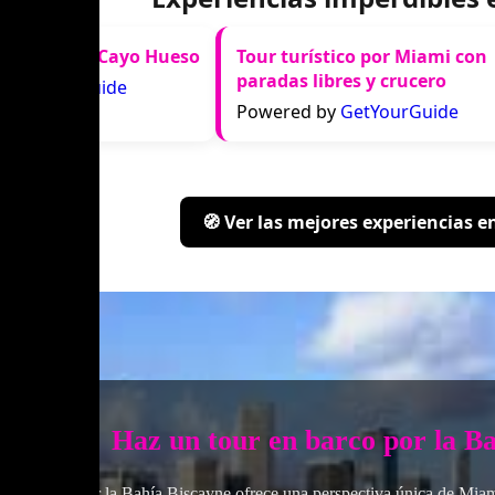
de un día a Cayo Hueso
Tour turístico por Miami con
paradas libres y crucero
y
GetYourGuide
Powered by
GetYourGuide
🧭 Ver las mejores experiencias 
Haz un tour en barco por la B
Recorrer la Bahía Biscayne ofrece una perspectiva única de Mia