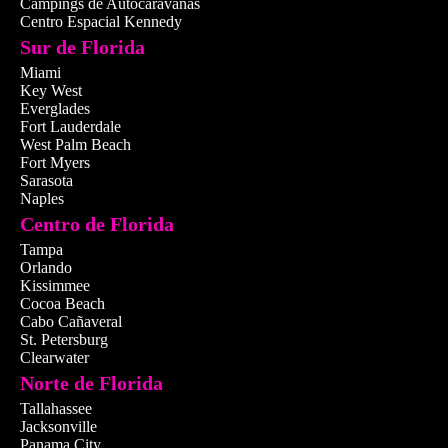
Campings de Autocaravanas
Ver información com
Centro Espacial Kennedy
Sur de Florida
Miami
Key West
Everglades
Los imperdibles de Miami
Fort Lauderdale
West Palm Beach
En Miami, puedes disfrutar de 
Fort Myers
un ritmo y energía únicos, llen
Sarasota
combina belleza, entretenimient
Naples
Centro de Florida
Tampa
Orlando
Kissimmee
Cocoa Beach
Cabo Cañaveral
St. Petersburg
Clearwater
Norte de Florida
Tallahassee
Jacksonville
Panama City