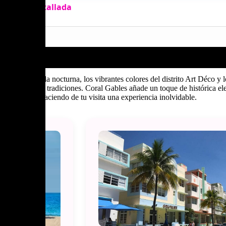
pleta y detallada
la animada vida nocturna, los vibrantes colores del distrito Art Déco 
os de cultura y tradiciones. Coral Gables añade un toque de histórica el
o y cultura, haciendo de tu visita una experiencia inolvidable.