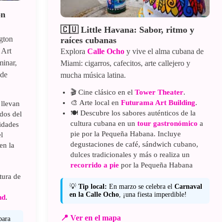
on
🇨🇺 Little Havana: Sabor, ritmo y
gton
raíces cubanas
 Art
Explora
Calle Ocho
y vive el alma cubana de
minar,
Miami: cigarros, cafecitos, arte callejero y
 de
mucha música latina.
🎬 Cine clásico en el
Tower Theater
.
🎨 Arte local en
Futurama Art Building
.
 llevan
🍽️ Descubre los sabores auténticos de la
dos del
cultura cubana en un
tour gastronómico
a
ridades
pie por la Pequeña Habana. Incluye
l
degustaciones de café, sándwich cubano,
en la
dulces tradicionales y más o realiza un
recorrido a pie
por la Pequeña Habana
tura de
💡
Tip local:
En marzo se celebra el
Carnaval
en la Calle Ocho
, ¡una fiesta imperdible!
nd
.
📍 Ver en el mapa
ara