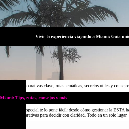
Vivir la experiencia viajando a Miami: Guía úni
n local: Comparativas clave, rutas temáticas, secretos útiles y consejos
Miami: Tips, rutas, consejos y más
 🌴 Esta guía especial te lo pone fácil: desde cómo gestionar la ESTA has
 cuenta y comparativas para decidir con claridad. Todo en un solo lugar