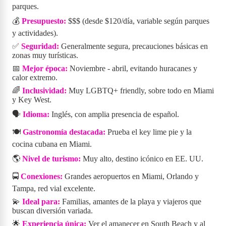
parques.
💰
Presupuesto:
$$$ (desde $120/día, variable según parques
y actividades).
✅
Seguridad:
Generalmente segura, precauciones básicas en
zonas muy turísticas.
📅
Mejor época:
Noviembre - abril, evitando huracanes y
calor extremo.
🌈
Inclusividad:
Muy LGBTQ+ friendly, sobre todo en Miami
y Key West.
🗣️
Idioma:
Inglés, con amplia presencia de español.
🍽️
Gastronomía destacada:
Prueba el key lime pie y la
cocina cubana en Miami.
🌎
Nivel de turismo:
Muy alto, destino icónico en EE. UU.
🚍
Conexiones:
Grandes aeropuertos en Miami, Orlando y
Tampa, red vial excelente.
💫
Ideal para:
Familias, amantes de la playa y viajeros que
buscan diversión variada.
🌟
Experiencia única:
Ver el amanecer en South Beach y al