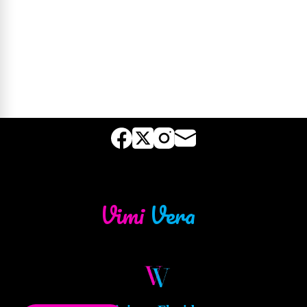
—
Vimi
Vera
✍️