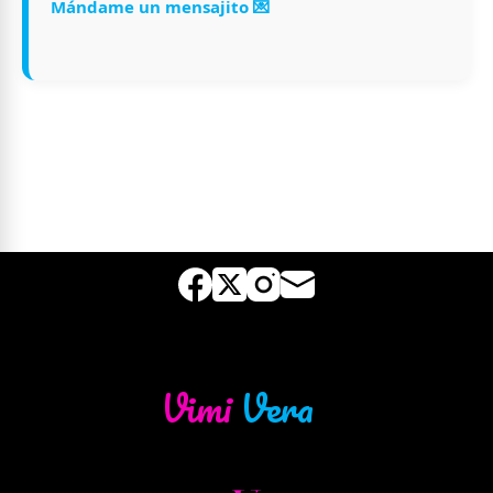
Mándame un mensajito 💌
—
Vimi
Vera
✍️