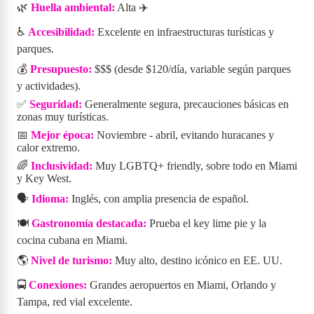
🌿
Huella ambiental:
Alta ✈️
♿
Accesibilidad:
Excelente en infraestructuras turísticas y
parques.
💰
Presupuesto:
$$$ (desde $120/día, variable según parques
y actividades).
✅
Seguridad:
Generalmente segura, precauciones básicas en
zonas muy turísticas.
📅
Mejor época:
Noviembre - abril, evitando huracanes y
calor extremo.
🌈
Inclusividad:
Muy LGBTQ+ friendly, sobre todo en Miami
y Key West.
🗣️
Idioma:
Inglés, con amplia presencia de español.
🍽️
Gastronomía destacada:
Prueba el key lime pie y la
cocina cubana en Miami.
🌎
Nivel de turismo:
Muy alto, destino icónico en EE. UU.
🚍
Conexiones:
Grandes aeropuertos en Miami, Orlando y
Tampa, red vial excelente.