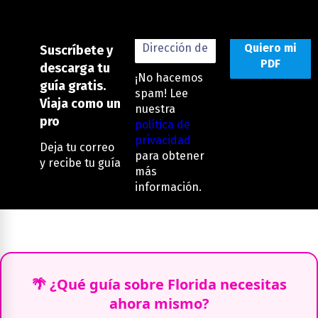
Destacados
Suscríbete y
descarga tu
¡No hacemos
guía gratis.
spam! Lee
Viaja como un
nuestra
pro
política de
privacidad
Deja tu correo
para obtener
y recibe tu guía
más
información.
🌴 ¿Qué guía sobre Florida necesitas
ahora mismo?