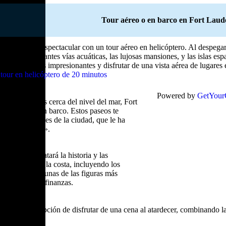
Tour aéreo o en barco en Fort Laud
 una forma espectacular con un tour aéreo en helicóptero. Al despegar, 
r las serpenteantes vías acuáticas, las lujosas mansiones, y las islas esp
urar fotografías impresionantes y disfrutar de una vista aérea de lugar
 tour en helicóptero de 20 minutos
Powered by
GetYour
mantenerse más cerca del nivel del mar, Fort
urs guiados en barco. Estos paseos te
da red de canales de la ciudad, que le ha
cia de América».
experto te relatará la historia y las
destacados de la costa, incluyendo los
idencias de algunas de las figuras más
ctáculo y las finanzas.
o ofrecen la opción de disfrutar de una cena al atardecer, combinando 