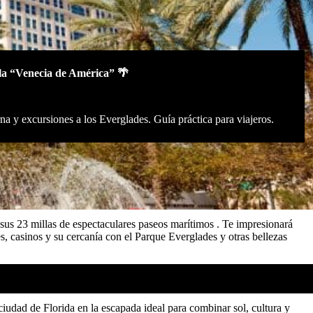
 la “Venecia de América” 🌴
a y excursiones a los Everglades. Guía práctica para viajeros.
sus 23 millas de espectaculares paseos marítimos . Te impresionará
les, casinos y su cercanía con el Parque Everglades y otras bellezas
dible
iudad de Florida en la escapada ideal para combinar sol, cultura y