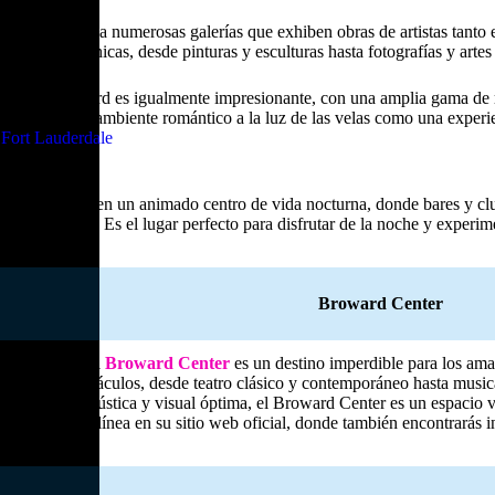
boulevard alberga numerosas galerías que exhiben obras de artistas tanto
irir piezas únicas, desde pinturas y esculturas hasta fotografías y artes 
Olas Boulevard es igualmente impresionante, con una amplia gama de re
o si buscas un ambiente romántico a la luz de las velas como una experie
Fort Lauderdale
 se transforma en un animado centro de vida nocturna, donde bares y cl
sfera festiva. Es el lugar perfecto para disfrutar de la noche y experim
Broward Center
 Lauderdale, el
Broward Center
es un destino imperdible para los aman
ipo de espectáculos, desde teatro clásico y contemporáneo hasta music
experiencia acústica y visual óptima, el Broward Center es un espacio vi
r entradas en línea en su sitio web oficial, donde también encontrará