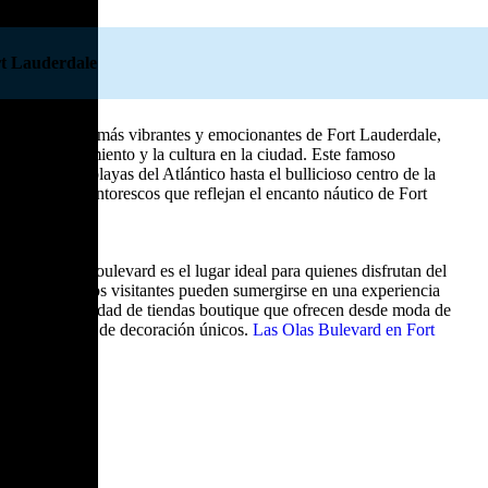
rt Lauderdale
e los destinos más vibrantes y emocionantes de Fort Lauderdale,
 del entretenimiento y la cultura en la ciudad. Este famoso
as hermosas playas del Atlántico hasta el bullicioso centro de la
 de canales pintorescos que reflejan el encanto náutico de Fort
, Las Olas Boulevard es el lugar ideal para quienes disfrutan del
urbanas. Aquí, los visitantes pueden sumergirse en una experiencia
, con una variedad de tiendas boutique que ofrecen desde moda de
cales y objetos de decoración únicos.
Las Olas Bulevard en Fort