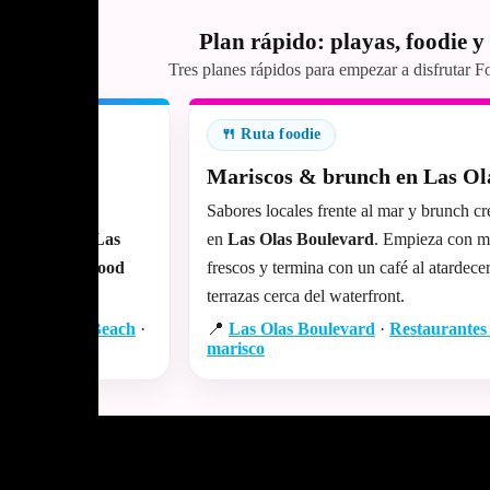
Plan rápido: playas, foodie y
Tres planes rápidos para empezar a disfrutar F
🍴 Ruta foodie
ajero
Mariscos & brunch en Las Ol
vo en
Fort
Sabores locales frente al mar y brunch cr
 fotogénico en
Las
en
Las Olas Boulevard
. Empieza con m
ares en
Hollywood
frescos y termina con un café al atardece
inito.
terrazas cerca del waterfront.
h
·
Las Olas Beach
·
📍
Las Olas Boulevard
·
Restaurantes
marisco
☀️Que ver y hacer en Fort Lauderdale : Los favori