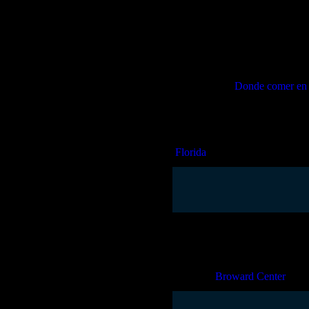
Para los amantes del arte, el 
oportunidad para admirar y adqu
La oferta gastronómica en Las 
locales e internacionales. Tant
cada paladar.
Donde comer en 
Powered by
GetYourGuide
Al caer la noche, el boulevard
cócteles innovadores y una atmó
Florida
Ubicado en el corazón de Fort
programación que abarca todo t
una diseñada para ofrecer una 
como a turistas. Puedes compra
asientos.
Broward Center