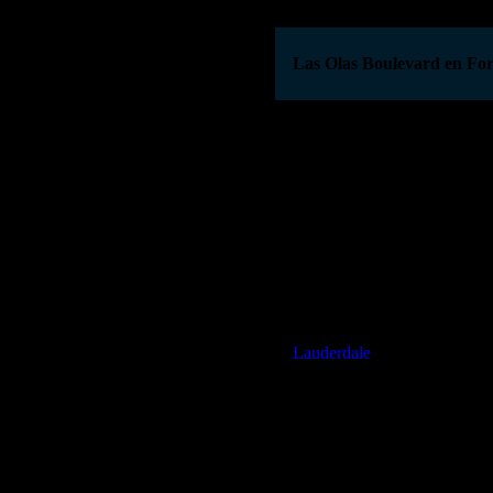
Powered by
GetYourGuide
Las Olas Boulevard en Fo
Las Olas Boulevard es uno d
conocido por ser el epicentro
boulevard se extiende desde l
ciudad, atravesando una serie
Lauderdale.
Rodeado de frondosos árboles
aire libre y las actividades 
de compras de primera clase
alta gama hasta artesanías lo
Lauderdale