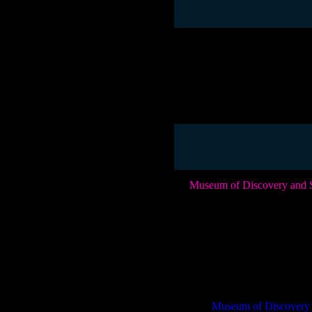
Para aquellos interesados en e
distintiva y más de 7,000 obras
El museo no solo es un lugar pa
edades. Situado convenientemen
escapar del calor. Consulta su 
El
Museum of Discovery and 
aprendizaje. Este museo intera
fenómenos naturales hasta expe
Una de las atracciones más des
hábitats y comportamientos. Es
Además, no puedes dejar pasar
exposición muestra una réplica
extinta.
Museum of Discovery 