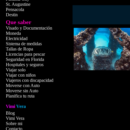
St. Augustine
Pensacola
Destin
Que saber
Visado y Documentación
Moneda
Electricidad
Sistema de medidas
Tallas de Ropa
Licencias para pescar
Seguridad en Florida
Hospitales y seguros
Viajar solo
Viajar con niños
Viajeros con discapacidad
Moverse con Auto
Moverse sin Auto
Planifica tu ruta
Los mejores l
Vimi
Vera
Blog
Vimi Vera
Sobre mi
Contacto
Powered by
GetYourGuide