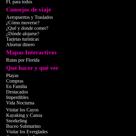
Fl. para todos
vida nocturna.
Consejos de viaje
Aeropuertos y Traslados
¿Cómo moverse?
🌴 Fort 
¿Qué y donde comer?
¿Dónde alojarse?
Tarjetas turísticas
Ahorrar dinero
⛱️ Playas
Mapas Interactivos
Playas icónicas
Rutas por Florida
Qué hacer y qué ver
Arena clara, agua turque
Playas
animado. De
Las Olas 
Compras
Lauderdale Beach
, sin
En Familia
y su boardwalk.
Destacados
Imperdibles
📍
Las Olas Beach
·
FL
Vida Nocturna
Beach
Visitar los Cayos
Kayaking y Canoa
Snorkeling
Buceo Submarino
Visitar los Everglades