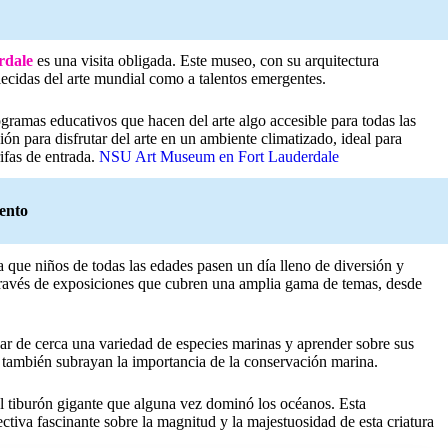
rdale
es una visita obligada. Este museo, con su arquitectura
blecidas del arte mundial como a talentos emergentes.
ogramas educativos que hacen del arte algo accesible para todas las
n para disfrutar del arte en un ambiente climatizado, ideal para
ifas de entrada.
NSU Art Museum en Fort Lauderdale
iento
ra que niños de todas las edades pasen un día lleno de diversión y
a través de exposiciones que cubren una amplia gama de temas, desde
ar de cerca una variedad de especies marinas y aprender sobre sus
e también subrayan la importancia de la conservación marina.
l tiburón gigante que alguna vez dominó los océanos. Esta
iva fascinante sobre la magnitud y la majestuosidad de esta criatura