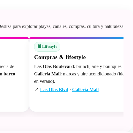
esliza para explorar playas, canales, compras, cultura y naturaleza
🛍️ Lifestyle
Compras & lifestyle
necia de
Las Olas Boulevard
: brunch, arte y boutiques.
en barco
Galleria Mall
: marcas y aire acondicionado (ideal
en verano).
📍
Las Olas Blvd
·
Galleria Mall