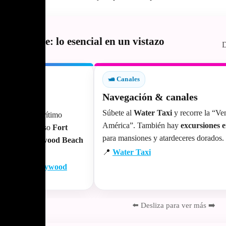
Lauderdale: lo esencial en un vistazo
D
🛥️ Canales
Navegación & canales
Súbete al
Water Taxi
y recorre la “Ve
sa y paseo marítimo
América”. También hay
excursiones 
Beach
al extenso
Fort
para mansiones y atardeceres dorados.
 olvidar
Hollywood Beach
📍
Water Taxi
 Beach
·
Hollywood
⬅️ Desliza para ver más ➡️