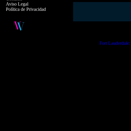
Aviso Legal
Política de Privacidad
Experimenta Fort Lauderdale de
sin igual, donde podrás observa
tendrás la oportunidad de capt
de Hillsboro.
Fort Lauderdale:
Para aquellos que prefieren 
Lauderdale también ofrece to
permiten explorar la intrinca
valido el apodo de «la Vene
Durante el recorrido, un guía 
anécdotas de los puntos más 
extravagantes yates y las res
conocidas del mundo del espe
Algunos de estos tours en barc
memorable a la experiencia.