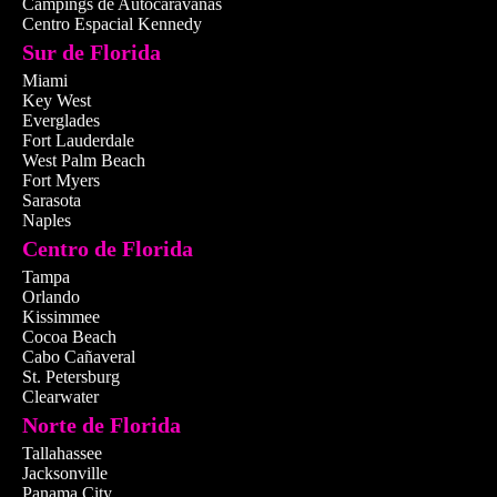
Campings de Autocaravanas
Centro Espacial Kennedy
Sur de Florida
Miami
Key West
Everglades
🌊 Playas
Fort Lauderdale
West Palm Beach
Playas para cada vi
Fort Myers
Sarasota
Surf suave y ambiente acti
Naples
Lauderdale Beach
; relax
Centro de Florida
Olas Beach
; paseos famili
Tampa
Orlando
Beach
con su boardwalk inf
Kissimmee
📍
Fort Lauderdale Beac
Cocoa Beach
Hollywood Beach
Cabo Cañaveral
St. Petersburg
Clearwater
Norte de Florida
Tallahassee
Jacksonville
Panama City