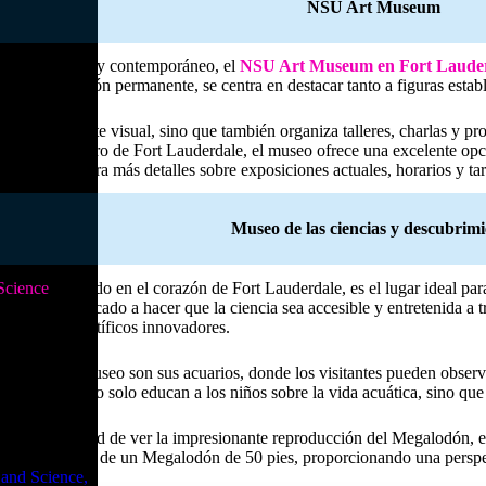
NSU Art Museum
l arte moderno y contemporáneo, el
NSU Art Museum en Fort Laude
 en su colección permanente, se centra en destacar tanto a figuras esta
ra admirar arte visual, sino que también organiza talleres, charlas y pr
te en el centro de Fort Lauderdale, el museo ofrece una excelente opció
página web para más detalles sobre exposiciones actuales, horarios y tar
Museo de las ciencias y descubrim
Science
, ubicado en el corazón de Fort Lauderdale, es el lugar ideal pa
ctivo está dedicado a hacer que la ciencia sea accesible y entretenida 
rimentos científicos innovadores.
tacadas del museo son sus acuarios, donde los visitantes pueden observ
tos acuarios no solo educan a los niños sobre la vida acuática, sino qu
 la oportunidad de ver la impresionante reproducción del Megalodón, e
 a tamaño real de un Megalodón de 50 pies, proporcionando una perspect
and Science,