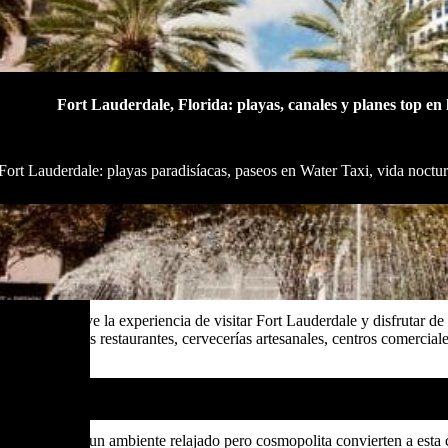
Fort Lauderdale, Florida: playas, canales y planes top en
ort Lauderdale: playas paradisíacas, paseos en Water Taxi, vida nocturn
mérica”, vive la experiencia de visitar Fort Lauderdale y disfrutar de 
e arte, excelentes restaurantes, cervecerías artesanales, centros comercia
Por qué Fort Lauderdale es imper
d de canales y un ambiente relajado pero cosmopolita convierten a esta c