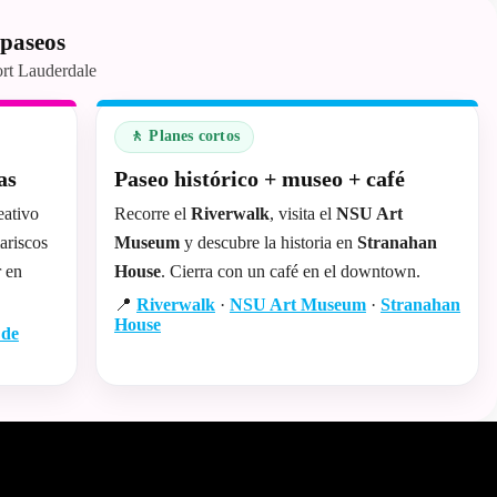
 paseos
ort Lauderdale
🚶 Planes cortos
as
Paseo histórico + museo + café
eativo
Recorre el
Riverwalk
, visita el
NSU Art
ariscos
Museum
y descubre la historia en
Stranahan
r en
House
. Cierra con un café en el downtown.
📍
Riverwalk
·
NSU Art Museum
·
Stranahan
House
 de
tos de los viajeros