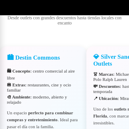
🛍️ Shopping & estilo relajado en Destin
Desde outlets con grandes descuentos hasta tiendas locales con
encanto
💎 Silver Sa
🏙️ Destin Commons
Outlets
🛍️ Concepto:
centro comercial al aire
👗 Marcas:
Michael
libre
Polo Ralph Lauren
🍔 Extras:
restaurantes, cine y ocio
💸 Descuentos:
has
familiar
temporada
🎨 Ambiente:
moderno, abierto y
📍 Ubicación:
Mira
relajado
Uno de los
outlets
Un espacio
perfecto para combinar
Florida
, con marcas
compras y entretenimiento
. Ideal para
irresistibles.
pasar el día con la familia.