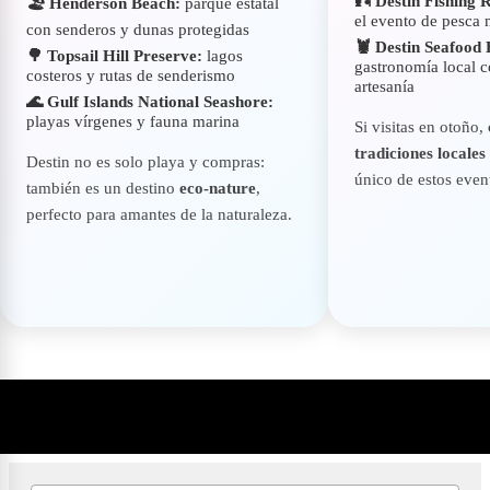
🎣 Destin Fishing 
🏖️ Henderson Beach:
parque estatal
el evento de pesca
con senderos y dunas protegidas
🦞 Destin Seafood F
🌳 Topsail Hill Preserve:
lagos
gastronomía local 
costeros y rutas de senderismo
artesanía
🌊 Gulf Islands National Seashore:
playas vírgenes y fauna marina
Si visitas en otoño,
tradiciones locales
Destin no es solo playa y compras:
único de estos even
también es un destino
eco-nature
,
perfecto para amantes de la naturaleza.
Lo que se preguntan los viajeros interesados en visitar Destin
en Florida