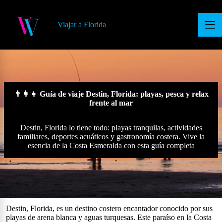
S
a
Viajar a Florida
l
t
a
r
a
l
c
o
👨‍👩‍👧 Guía de viaje Destin, Florida: playas, pesca y relax
n
frente al mar
t
e
n
Destin, Florida lo tiene todo: playas tranquilas, actividades
i
familiares, deportes acuáticos y gastronomía costera. Vive la
d
esencia de la Costa Esmeralda con esta guía completa
o
Destin, Florida, es un destino costero encantador conocido por sus
playas de arena blanca y aguas turquesas. Este paraíso en la Costa