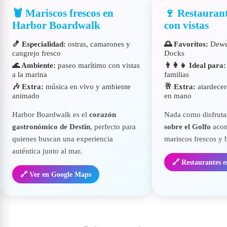
🦞 Mariscos frescos en
🍷 Restaurant
Harbor Boardwalk
con vistas
🍤 Especialidad:
ostras, camarones y
🌅 Favoritos:
Dewey
cangrejo fresco
Docks
🌊 Ambiente:
paseo marítimo con vistas
👨‍👩‍👧 Ideal para:
a la marina
familias
🎶 Extra:
música en vivo y ambiente
🥂 Extra:
atardecer
animado
en mano
Harbor Boardwalk es el
corazón
Nada como disfruta
gastronómico de Destin
, perfecto para
sobre el Golfo
acom
quienes buscan una experiencia
mariscos frescos y 
auténtica junto al mar.
🔗 Restaurantes 
🔗 Ver en Google Maps