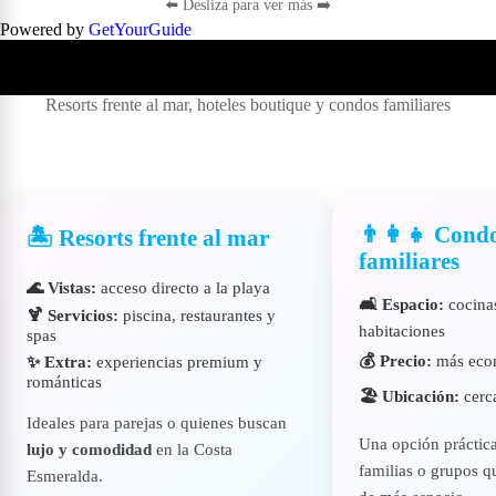
⬅️ Desliza para ver más ➡️
Powered by
GetYourGuide
🏨 Alojamientos en Destin
Resorts frente al mar, hoteles boutique y condos familiares
👨‍👩‍👧 Cond
🏝️ Resorts frente al mar
familiares
🌊 Vistas:
acceso directo a la playa
🛋️ Espacio:
cocinas
🍹 Servicios:
piscina, restaurantes y
habitaciones
spas
💰 Precio:
más econ
✨ Extra:
experiencias premium y
románticas
🏖️ Ubicación:
cerca
Ideales para parejas o quienes buscan
Una opción práctica
lujo y comodidad
en la Costa
familias o grupos q
Esmeralda.