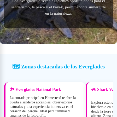
Los Everglades ofrecen excelentes oportunidades para el
senderismo, la pesca y el kayak, permitiéndote sumergirte
en la naturaleza.
🗺️ Zonas destacadas de los Everglades
🏞️ Everglades National Park
🚲 Shark Vall
La entrada principal en Homestead te abre la
puerta a senderos accesibles, observatorios
Explora este icón
naturales y una experiencia inmersiva en el
bicicleta o en tr
corazón del parque. Ideal para familias y
desde la torre de
amantes de la fotografía.
aliento. Zona muy