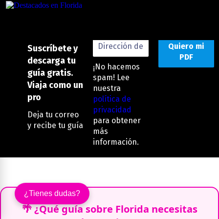
Destacados
Suscríbete y
descarga tu
¡No hacemos
guía gratis.
spam! Lee
Viaja como un
nuestra
pro
política de
privacidad
Deja tu correo
para obtener
y recibe tu guía
más
información.
¿Tienes dudas?
🌴 ¿Qué guía sobre Florida necesitas