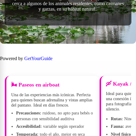
cerca a algunos de los animales residentes, como caimanes
y garzas, en su hábitat natural..
Powered by
GetYourGuide
🛶 Kayak / 
🌬️ Paseos en airboat
Ideal para quiene
Una de las experiencias más icónicas. Perfecta
una conexión ínti
para quienes buscan adrenalina y vistas amplias
para fotografiar 
del pantano. Ideal en días frescos.
silencio.
Precauciones:
ruidoso, no apto para bebés o
personas con sensibilidad auditiva
Rutas:
Nine M
Accesibilidad:
variable según operador
Fauna:
aves a
Temporada:
todo el año, mejor en seca
Nivel físico:
ba