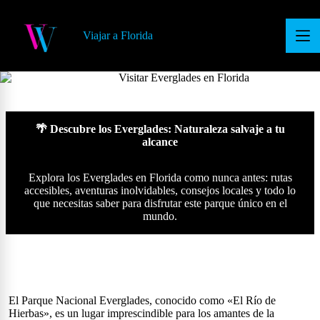
S
a
Viajar a Florida
l
t
a
r
a
l
c
o
🌴 Descubre los Everglades: Naturaleza salvaje a tu
n
alcance
t
e
Explora los Everglades en Florida como nunca antes: rutas
n
accesibles, aventuras inolvidables, consejos locales y todo lo
i
que necesitas saber para disfrutar este parque único en el
d
mundo.
o
El Parque Nacional Everglades, conocido como «El Río de
Hierbas», es un lugar imprescindible para los amantes de la