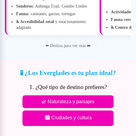
Senderos:
Anhinga Trail, Gumbo Limbo
Actividades:
b
Fauna:
caimanes, garzas, tortugas
Fauna cercan
♿ Accesibilidad total
y estacionamiento
adaptado
♿ Centro de v
⬅️ Desliza para ver más ➡️
🧪 ¿Los Everglades es tu plan ideal?
1. ¿Qué tipo de destino prefieres?
🌿 Naturaleza y paisajes
🏙️ Ciudades y cultura