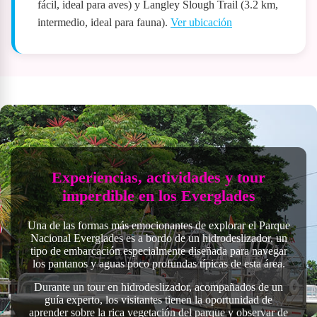
fácil, ideal para aves) y Langley Slough Trail (3.2 km,
intermedio, ideal para fauna).
Ver ubicación
Experiencias, actividades y tour
imperdible en los Everglades
Una de las formas más emocionantes de explorar el Parque
Nacional Everglades es a bordo de un hidrodeslizador, un
tipo de embarcación especialmente diseñada para navegar
los pantanos y aguas poco profundas típicas de esta área.
Durante un tour en hidrodeslizador, acompañados de un
guía experto, los visitantes tienen la oportunidad de
aprender sobre la rica vegetación del parque y observar de