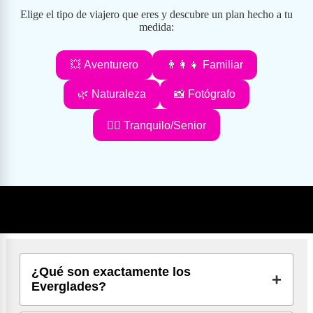
Elige el tipo de viajero que eres y descubre un plan hecho a tu
medida:
💥 Aventurero
👨‍👩‍👧 Familiar
🌿 Naturaleza
📸 Fotógrafo
🧘‍♂️ Tranquilo/Senior
Lo que se preguntan los viajeros antes de visitar los
Everglades en Florida
¿Qué son exactamente los
Everglades?