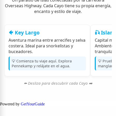
Un paraíso de islas conectadas por la carretera
Overseas Highway. Cada Cayo tiene su propia energía,
encanto y estilo de viaje.
🐠 Key Largo
🎣 Isla
Aventura marina entre arrecifes y selva
Capital mu
costera. Ideal para snorkelistas y
Ambiente ch
buceadores.
tranquilas.
💡 Comienza tu viaje aquí. Explora
💡 Prueba 
Pennekamp y relájate en el agua.
manglares
⬅️ Desliza para descubrir cada Cayo ➡️
Powered by
GetYourGuide