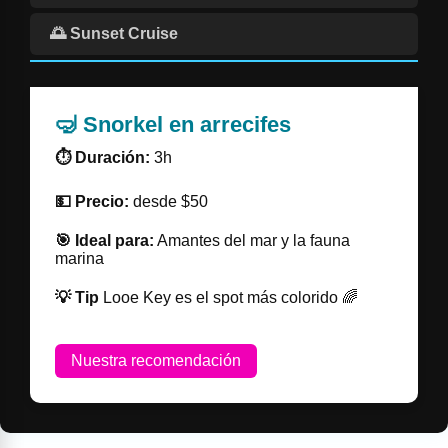
🌅 Sunset Cruise
🤿 Snorkel en arrecifes
⏱️ Duración:
3h
💵 Precio:
desde $50
🎯 Ideal para:
Amantes del mar y la fauna
marina
💡 Tip
Looe Key es el spot más colorido 🌈
Nuestra recomendación