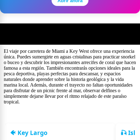
Abrir ahora
🚗 De Miami a Key West: Paradas imperdibles en los Cayos
de la Florida
El viaje por carretera de Miami a Key West ofrece una experiencia
única. Puedes sumergirte en aguas cristalinas para practicar snorkel
o buceo y descubrir los impresionantes arrecifes de coral que hacen
famosa a esta región. También encontrarás opciones ideales para la
pesca deportiva, playas perfectas para descansar, y espacios
naturales donde aprender sobre la historia geológica y la vida
marina local. Además, durante el trayecto no faltan oportunidades
para disfrutar de un picnic frente al mar, observar delfines o
simplemente dejarse llevar por el ritmo relajado de este paraíso
tropical.
🐠 Key Largo
🎣 Isl