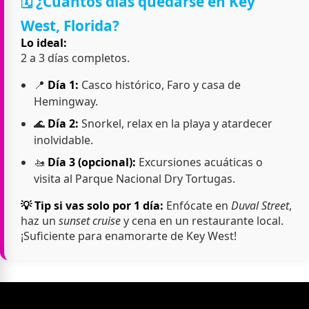
🗓️ ¿Cuántos días quedarse en Key
West, Florida?
Lo ideal:
2 a 3 días completos.
📍
Día 1:
Casco histórico, Faro y casa de
Hemingway.
🌊
Día 2:
Snorkel, relax en la playa y atardecer
inolvidable.
🚤
Día 3 (opcional):
Excursiones acuáticas o
visita al Parque Nacional Dry Tortugas.
💡 Tip si vas solo por 1 día:
Enfócate en
Duval Street
,
haz un
sunset cruise
y cena en un restaurante local.
¡Suficiente para enamorarte de Key West!
Lo que se preguntan los viajeros antes de visitar los cayos de