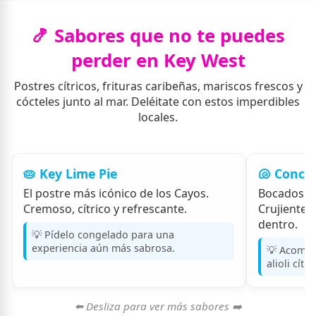
🍤 Sabores que no te puedes
perder en Key West
Postres cítricos, frituras caribeñas, mariscos frescos y
cócteles junto al mar. Deléitate con estos imperdibles
locales.
🥧 Key Lime Pie
🐚 Conch 
El postre más icónico de los Cayos.
Bocados fr
Cremoso, cítrico y refrescante.
Crujientes
dentro.
💡 Pídelo congelado para una
experiencia aún más sabrosa.
💡 Acompá
alioli cítri
⬅️ Desliza para ver más sabores ➡️