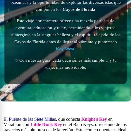
oceánicas y la oportunidad de explorar las diversas islas que
componen los
Cayos de Florida
Este viaje por carretera ofrece una mezcla perfecta de
aventura, educación y relax, permitiendo a los viajeros
sumergirse en la singular belleza y el espíritu relajado de los
Cayos de Florida antes de llegar al vibrante y pintoresco
Key West
.
✨ Con nuestra guía, cada decisión es más simple… y tu
viaje, más inolvidable.
El
Puente de las Siete Millas
, que conecta
Knight’s Key
en
Marathon con
Little Duck Key
en el Bajo Keys, ofrece uno de los
trayectos más pintorescos de la región. Este icónico puente es ideal