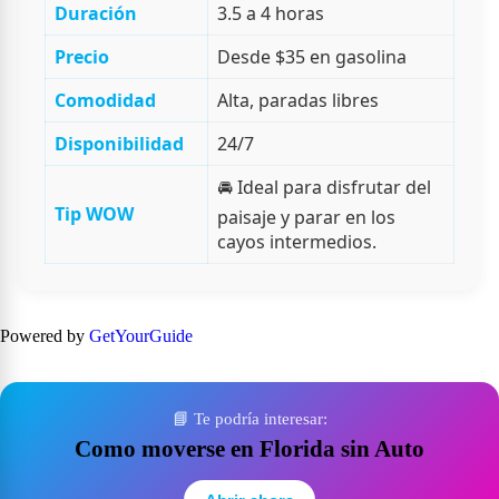
Duración
3.5 a 4 horas
Precio
Desde $35 en gasolina
Comodidad
Alta, paradas libres
Disponibilidad
24/7
🚘 Ideal para disfrutar del
Tip WOW
paisaje y parar en los
cayos intermedios.
Powered by
GetYourGuide
📘 Te podría interesar:
Como moverse en Florida sin Auto