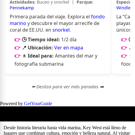
Actividades:
Buceo y snorkel |
Parque:
Especial
Pennekamp
Windley 
Primera parada del viaje. Explora el
fondo
La “Capi
marino
y descubre el mayor arrecife de
playas t
coral de EE.UU. en
snorkel
.
únicos p
🕒 Tiempo ideal:
1/2 día
🕒
📍 Ubicación:
Ver en mapa
📍
🚶 Ideal para:
Amantes del mar y
🚶
fotografía submarina
foodi
⬅️ Desliza para ver más paradas ➡️
Powered by
GetYourGuide
Que visitar en Key West
(Cayo Hueso)
Desde historia literaria hasta vida marina, Key West está lleno de
lugares que combinan cultura, emoción y belleza natural. Al visitar