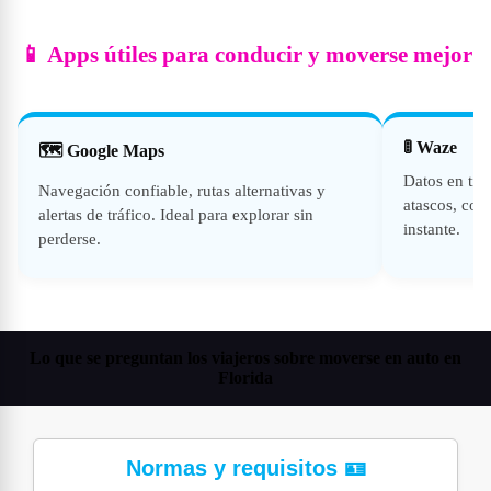
📱 Apps útiles para conducir y moverse mejor
🚦 Waze
🗺️ Google Maps
Datos en tie
Navegación confiable, rutas alternativas y
atascos, cont
alertas de tráfico. Ideal para explorar sin
instante.
perderse.
Lo que se preguntan los viajeros sobre moverse en auto en
Florida
Normas y requisitos 🪪