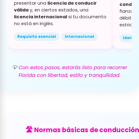
presentar una
licencia de conducir
conduc
válida
y, en ciertos estados, una
fianza.
licencia internacional
si tu documento
débito, 
no está en inglés.
estrictas
Requisito esencial
Internacional
Identif
💡
Con estos pasos, estarás listo para recorrer
Florida con libertad, estilo y tranquilidad.
🛣️ Normas básicas de conducción