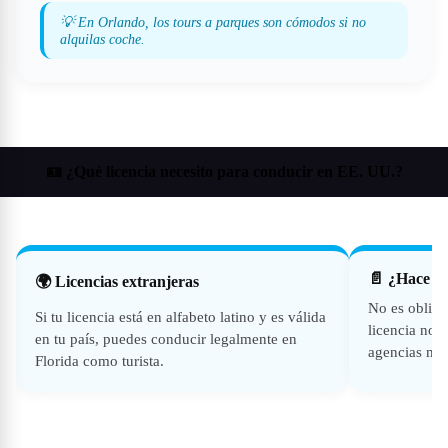
💡 En Orlando, los tours a parques son cómodos si no
alquilas coche.
🪪 ¿Qué licencia necesito para conducir en EE. UU.?
📄 ¿Hace fal
🌍 Licencias extranjeras
No es obliga
Si tu licencia está en alfabeto latino y es válida
licencia no e
en tu país, puedes conducir legalmente en
agencias más 
Florida como turista.