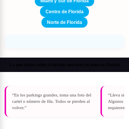
Miami y Sur de Florida
Centro de Florida
Norte de Florida
Lo que debes saber si decides moverte en auto en Florida
“En los parkings grandes, toma una foto del
“Lleva siem
cartel o número de fila. Todos se pierden al
Algunos pea
volver.”
requieren.”