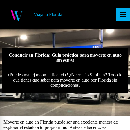
S
a
Viajar a Florida
l
t
a
r
a
l
c
o
Conducir en Florida: Guía práctica para moverte en auto
n
sin estrés
t
e
n
¿Puedes manejar con tu licencia? ¿Necesitás SunPass? Todo lo
i
que tienes que saber para moverte en auto por Florida sin
d
complicaciones.
o
Moverte en auto en Florida puede ser una excelente manera de
explorar el estado a tu propio ritmo. Antes de hacerlo, es