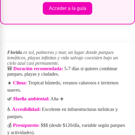
Acceder a la guía
Florida
es sol, palmeras y mar, un lugar donde parques
temáticos, playas infinitas y vida salvaje coexisten bajo un
cielo azul casi permanente.
🎒
Duración recomendada:
5-7 días si quieres combinar
parques, playas y ciudades.
☀️
Clima:
Tropical húmedo, veranos calurosos e inviernos
suaves.
🌿
Huella ambiental:
Alta ✈️
♿
Accesibilidad:
Excelente en infraestructuras turísticas y
parques.
💰
Presupuesto:
$$$ (desde $120/día, variable según parques
y actividades).