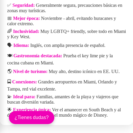
✅
Seguridad:
Generalmente segura, precauciones básicas en
zonas muy turísticas.
📅
Mejor época:
Noviembre - abril, evitando huracanes y
calor extremo.
🌈
Inclusividad:
Muy LGBTQ+ friendly, sobre todo en Miami
y Key West.
🗣️
Idioma:
Inglés, con amplia presencia de español.
🍽️
Gastronomía destacada:
Prueba el key lime pie y la
cocina cubana en Miami.
🌎
Nivel de turismo:
Muy alto, destino icónico en EE. UU.
🚍
Conexiones:
Grandes aeropuertos en Miami, Orlando y
Tampa, red vial excelente.
💫
Ideal para:
Familias, amantes de la playa y viajeros que
buscan diversión variada.
🌟
Experiencia única:
Ver el amanecer en South Beach y al
día siguiente perderse en el mundo mágico de Disney.
¿Tienes dudas?