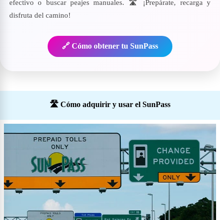
efectivo o buscar peajes manuales. 🛣️ ¡Prepárate, recarga y
disfruta del camino!
🔗 Cómo obtener tu SunPass
🛣️ Cómo adquirir y usar el SunPass