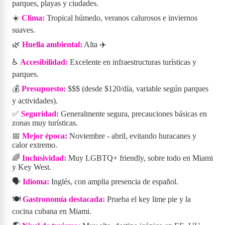
parques, playas y ciudades.
☀️
Clima:
Tropical húmedo, veranos calurosos e inviernos
suaves.
🌿
Huella ambiental:
Alta ✈️
♿
Accesibilidad:
Excelente en infraestructuras turísticas y
parques.
💰
Presupuesto:
$$$ (desde $120/día, variable según parques
y actividades).
✅
Seguridad:
Generalmente segura, precauciones básicas en
zonas muy turísticas.
📅
Mejor época:
Noviembre - abril, evitando huracanes y
calor extremo.
🌈
Inclusividad:
Muy LGBTQ+ friendly, sobre todo en Miami
y Key West.
🗣️
Idioma:
Inglés, con amplia presencia de español.
🍽️
Gastronomía destacada:
Prueba el key lime pie y la
cocina cubana en Miami.