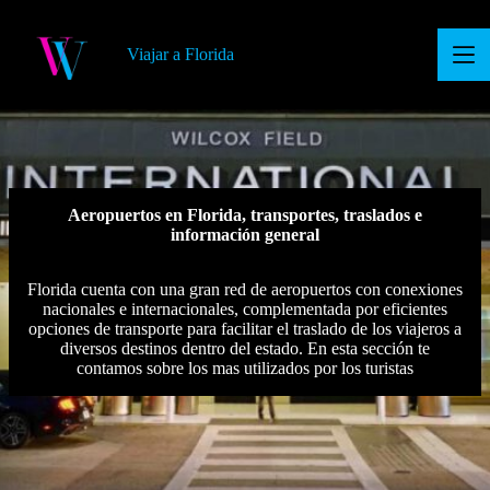
S
a
Viajar a Florida
l
t
a
r
a
l
c
o
Aeropuertos en Florida, transportes, traslados
e
n
información general
t
e
n
Florida cuenta con una gran red de aeropuertos con conexiones
i
nacionales e internacionales, complementada por eficientes
d
opciones de transporte para facilitar el traslado de los viajeros a
o
diversos destinos dentro del estado. En esta sección te
contamos sobre los mas utilizados por los turistas