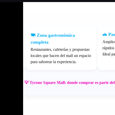
as
🚗 Par
🍽️ Zona gastronómica
completa
hasta ocio y
Amplio
 completo
rápidos 
Restaurantes, cafeterías y propuestas
Ideal p
locales que hacen del mall un espacio
para saborear la experiencia.
💡 Tyrone Square Mall: donde comprar es parte del e