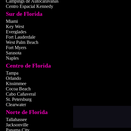
Campings de Autocaravanas
Centro Espacial Kennedy
Sur de Florida
Miami
📅 Desde 1972
Key West
Everglades
Abierto en 1972 y renov
Fort Lauderdale
alma moderna, Tyrone Sq
West Palm Beach
mantiene su energía vibra
Fort Myers
Sarasota
encanto de los lugares con
Naples
Centro de Florida
Tampa
Orlando
Kissimmee
Cocoa Beach
Cabo Cañaveral
St. Petersburg
Clearwater
Norte de Florida
Tallahassee
Jacksonville
Panama City