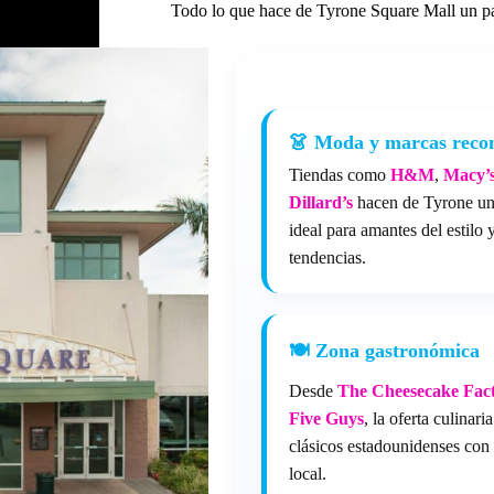
Todo lo que hace de Tyrone Square Mall un p
👗 Moda y marcas reco
Tiendas como
H&M
,
Macy’
Dillard’s
hacen de Tyrone un
ideal para amantes del estilo y
tendencias.
🍽️ Zona gastronómica
Desde
The Cheesecake Fac
Five Guys
, la oferta culinari
clásicos estadounidenses con 
local.