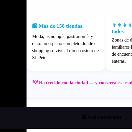
👨‍👩‍👧‍
🛍️ Más de 150 tiendas
todos
ado con
Moda, tecnología, gastronomía y
Zonas de d
uare Mall
ocio: un espacio completo donde el
familiares
nte y ese
shopping se vive al ritmo costero de
de encuent
 historia.
St. Pete.
enteras.
💡 Ha crecido con la ciudad — y conserva ese esp
🛍️ Qué encontrarás