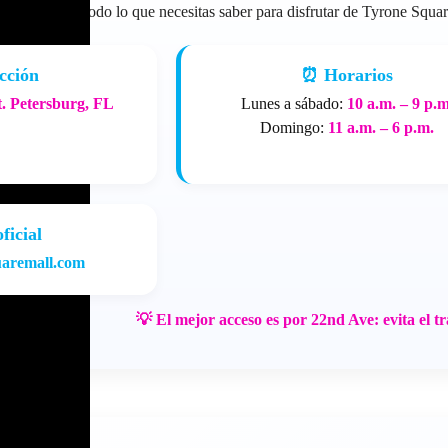
Todo lo que necesitas saber para disfrutar de Tyrone Squa
cción
⏰ Horarios
t. Petersburg, FL
Lunes a sábado:
10 a.m. – 9 p.m
Domingo:
11 a.m. – 6 p.m.
ficial
aremall.com
💡 El mejor acceso es por
22nd Ave
: evita el t