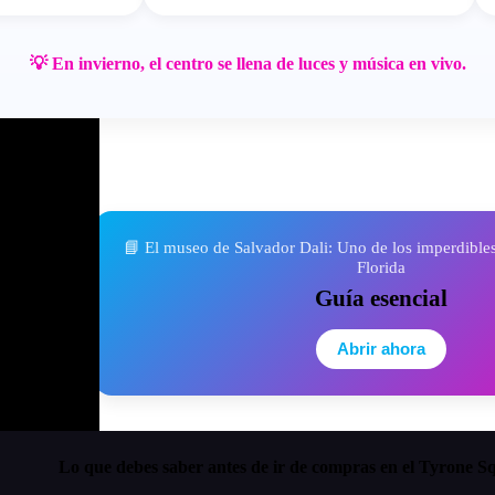
💡 En invierno, el centro se llena de luces y música en vivo.
📘 El museo de Salvador Dali: Uno de los imperdibles
Florida
Guía esencial
Abrir ahora
Lo que debes saber antes de ir de compras en el Tyrone S