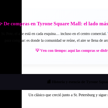
✨ De compras en Tyrone Square Mall: el lado más 
 St. Pete, el arte está en cada esquina… incluso en el centro comercial.
para comprar: es donde la comunidad se reúne, el aire se llena de aro
💡 Ven con tiempo: aquí las compras se disfr
🏬 Historia y esencia de Tyrone Squa
Un clásico que creció junto a St. Petersburg y sigu