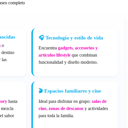
aseo completo
nocidas
🎧 Tecnología y estilo de vida
s
o
Encuentra
gadgets, accesorios y
 destino
artículos lifestyle
que combinan
 las
funcionalidad y diseño moderno.
🎬 Espacios familiares y cine
tory
hasta
Ideal para disfrutar en grupo:
salas de
a mezcla
cine, zonas de descanso
y actividades
el sabor
para toda la familia.