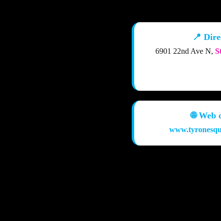
📍 Dire
6901 22nd Ave N,
S
🌐 Web o
www.tyronesqu