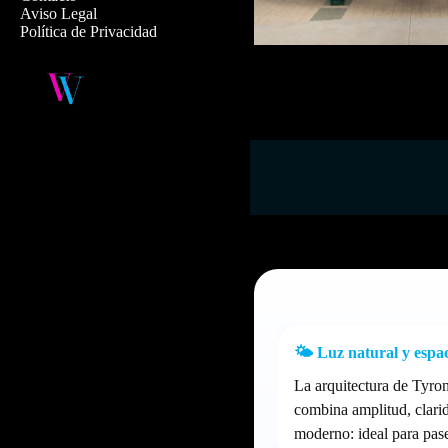
Aviso Legal
Política de Privacidad
🌤️ Luz natural y espa
La arquitectura de Tyro
combina amplitud, clari
moderno: ideal para pase