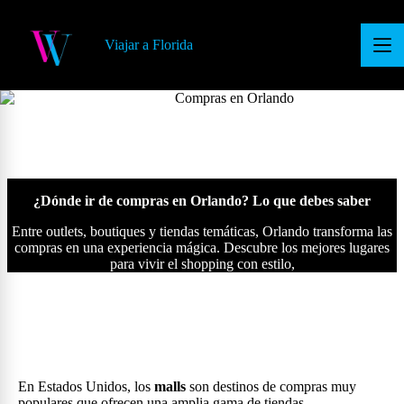
S
a
Viajar a Florida
l
t
a
r
a
l
c
o
n
t
¿Dónde ir de compras en Orlando? Lo que debes saber
e
n
Entre outlets, boutiques y tiendas temáticas, Orlando transforma las
i
compras en una experiencia mágica. Descubre los mejores lugares
d
para vivir el shopping con estilo,
o
En Estados Unidos, los
malls
son destinos de compras muy
populares que ofrecen una amplia gama de tiendas