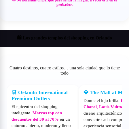
💡 No necesitas un parque para sentir la magia: a veces está en el
probador.
🛍️ Los grandes templos del shopping en Orlando
Cuatro destinos, cuatro estilos… una sola ciudad que lo tiene
todo
🛒 Orlando International
💎 The Mall at Mill
Premium Outlets
Donde el lujo brilla.
Pra
El epicentro del shopping
Chanel, Louis Vuitton
y 
inteligente.
Marcas top con
diseño arquitectónico qu
descuentos del 30 al 70%
en un
convierte cada compra e
entorno abierto, moderno y lleno
experiencia sensorial.