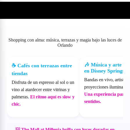
☕
Experiencia y ambiente
Shopping con alma: música, terrazas y magia bajo las luces de
Orlando
🎶 Música y arte cal
☕ Cafés con terrazas entre
en Disney Springs
tiendas
Bandas en vivo, artistas 
Disfruta de un espresso al sol o un
proyecciones iluminan la
vino al atardecer entre vitrinas y
Una experiencia para t
palmeras.
El ritmo aquí es slow y
sentidos.
chic.
💡 The Mall at Millenia brilla con luces doradas en